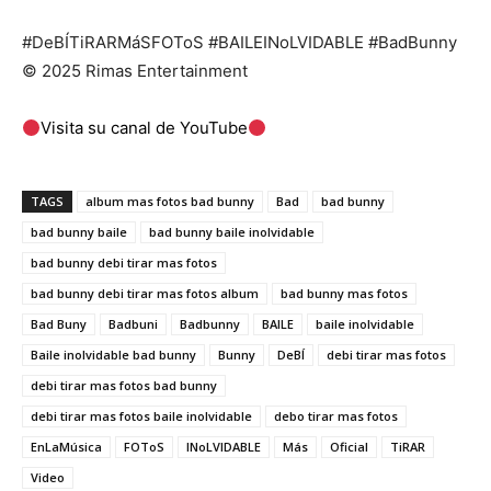
#DeBÍTiRARMáSFOToS​ #BAILEINoLVIDABLE #BadBunny
© 2025 Rimas Entertainment
Visita su canal de YouTube
TAGS
album mas fotos bad bunny
Bad
bad bunny
bad bunny baile
bad bunny baile inolvidable
bad bunny debi tirar mas fotos
bad bunny debi tirar mas fotos album
bad bunny mas fotos
Bad Buny
Badbuni
Badbunny
BAILE
baile inolvidable
Baile inolvidable bad bunny
Bunny
DeBÍ
debi tirar mas fotos
debi tirar mas fotos bad bunny
debi tirar mas fotos baile inolvidable
debo tirar mas fotos
EnLaMúsica
FOToS
INoLVIDABLE
Más
Oficial
TiRAR
Video