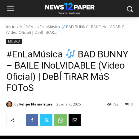
Inicio
MÚSICA
#EnLaMúsica
BAD BUNNY - BAILE INoLVIDABLE
(Video Oficial) | DeBÍ TiRAR...
MÚSICA
#EnLaMúsica
BAD BUNNY
– BAILE INoLVIDABLE (Video
Oficial) | DeBÍ TiRAR MáS
FOToS
By
Felipe Flamarique
26 enero, 2025
722
0