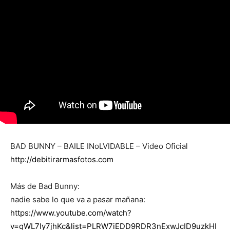
BAD BUNNY – BAILE INoLVIDABLE – Video Oficial
http://debitirarmasfotos.com
Más de Bad Bunny:
nadie sabe lo que va a pasar mañana:
https://www.youtube.com/watch?
v=qWL7Iy7jhKc&list=PLRW7iEDD9RDR3nExwJcID9uzkHI