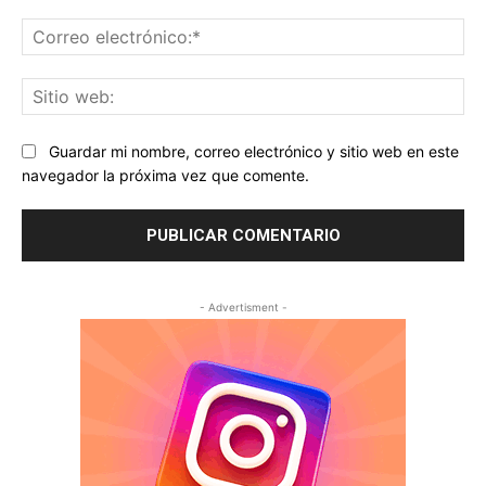
Co
ele
Sit
we
Guardar mi nombre, correo electrónico y sitio web en este
navegador la próxima vez que comente.
- Advertisment -