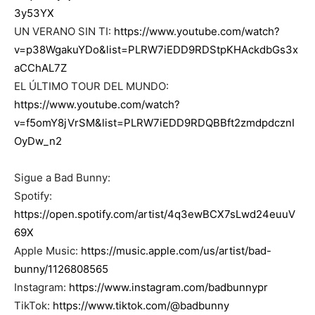
3y53YX
UN VERANO SIN TI:
https://www.youtube.com/watch?
v=p38WgakuYDo&list=PLRW7iEDD9RDStpKHAckdbGs3x
aCChAL7Z
EL ÚLTIMO TOUR DEL MUNDO:
https://www.youtube.com/watch?
v=f5omY8jVrSM&list=PLRW7iEDD9RDQBBft2zmdpdcznI
OyDw_n2
Sigue a Bad Bunny:
Spotify:
https://open.spotify.com/artist/4q3ewBCX7sLwd24euuV
69X
Apple Music:
https://music.apple.com/us/artist/bad-
bunny/1126808565
Instagram:
https://www.instagram.com/badbunnypr​
TikTok:
https://www.tiktok.com/@badbunny