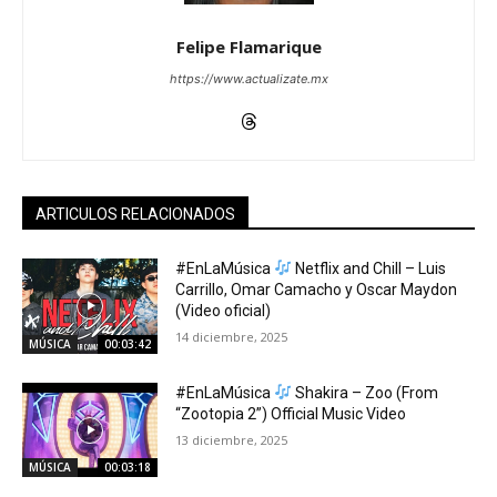
Felipe Flamarique
https://www.actualizate.mx
ARTICULOS RELACIONADOS
#EnLaMúsica
Netflix and Chill – Luis
Carrillo, Omar Camacho y Oscar Maydon
(Video oficial)
14 diciembre, 2025
MÚSICA
00:03:42
#EnLaMúsica
Shakira – Zoo (From
“Zootopia 2”) Official Music Video
13 diciembre, 2025
MÚSICA
00:03:18