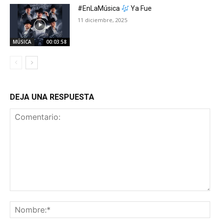
#EnLaMúsica
Ya Fue
11 diciembre, 2025
MÚSICA
00:03:58
DEJA UNA RESPUESTA
Comentario:
No