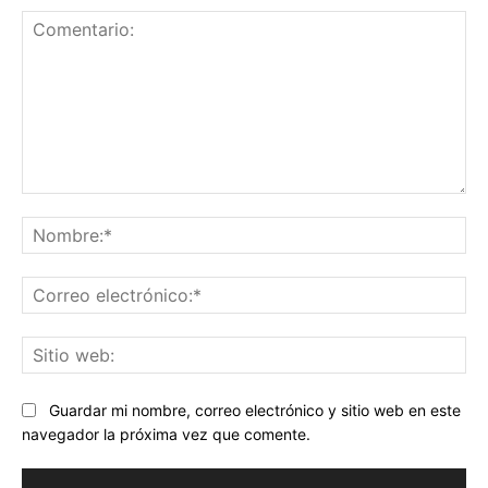
Comentario:
No
Co
ele
Sit
we
Guardar mi nombre, correo electrónico y sitio web en este
navegador la próxima vez que comente.