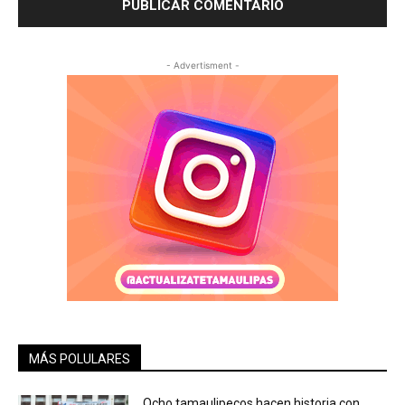
- Advertisment -
MÁS POLULARES
Ocho tamaulipecos hacen historia con