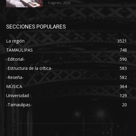
5 agosto, 2026
SECCIONES POPULARES
La región
3521
TAMAULIPAS
748
-Editorial-
590
-Estructura de la crítica-
583
-Reseña-
582
MÚSICA
364
Universidad
129
-Tamaulipas-
20