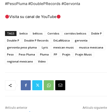
#PesoPluma #DoublePRecords #Gervonta
Visita su canal de YouTube
TAGS
belico
bélicos
Corridos
corridos belicos
Doble P
Double P
Double P Records
EnLaMúsica
gervonta
gervonta peso pluma
Lyric
mexican music
musica mexicana
Peso
Peso Pluma
Pluma
PP
Prajin
Prajin Music
regional mexicano
Video
Artículo anterior
Artículo siguiente