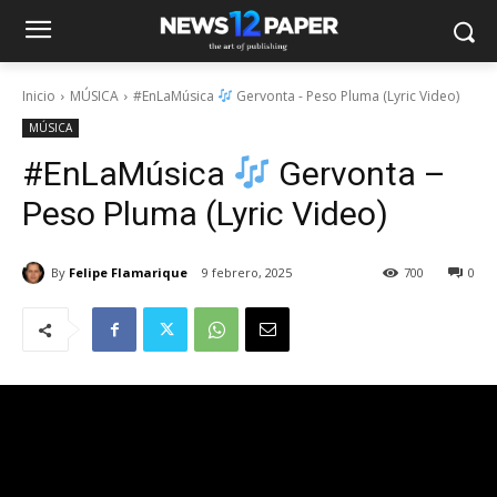
Inicio
MÚSICA
#EnLaMúsica
Gervonta - Peso Pluma (Lyric Video)
MÚSICA
#EnLaMúsica
Gervonta –
Peso Pluma (Lyric Video)
By
Felipe Flamarique
9 febrero, 2025
700
0