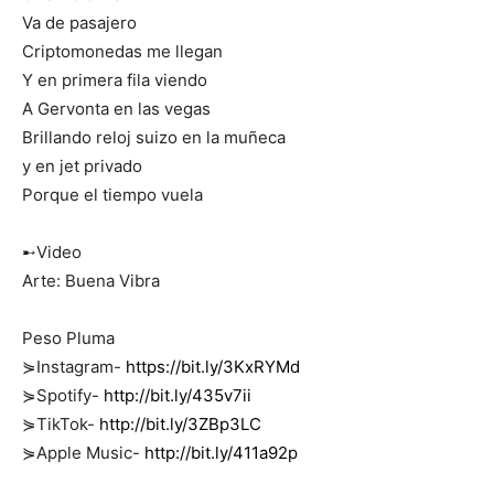
Va de pasajero
Criptomonedas me llegan
Y en primera fila viendo
A Gervonta en las vegas
Brillando reloj suizo en la muñeca
y en jet privado
Porque el tiempo vuela
➸Video
Arte: Buena Vibra
Peso Pluma
⋟Instagram-
https://bit.ly/3KxRYMd
⋟Spotify-
http://bit.ly/435v7ii
⋟TikTok-
http://bit.ly/3ZBp3LC
⋟Apple Music-
http://bit.ly/411a92p