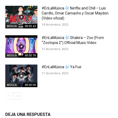
#EnLaMúsica
Netflix and Chill – Luis
Carrillo, Omar Camacho y Oscar Maydon
(Video oficial)
14 diciembre, 2025
MÚSICA
00:03:42
#EnLaMúsica
Shakira – Zoo (From
“Zootopia 2”) Official Music Video
13 diciembre, 2025
MÚSICA
00:03:18
#EnLaMúsica
Ya Fue
11 diciembre, 2025
MÚSICA
00:03:58
DEJA UNA RESPUESTA