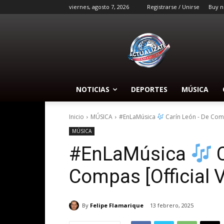
viernes, agosto 7, 2026
Registrarse / Unirse
Buy n
NOTICIAS
DEPORTES
MÚSICA
Inicio
MÚSICA
#EnLaMúsica
Carín León - De Co
MÚSICA
#EnLaMúsica
C
Compas [Official 
By
Felipe Flamarique
13 febrero, 2025