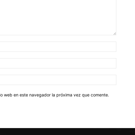
Nombre:
Correo
electróni
Sitio
web:
itio web en este navegador la próxima vez que comente.