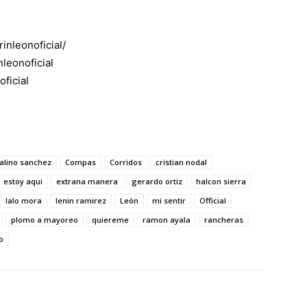
inleonoficial/
leonoficial
ficial
alino sanchez
Compas
Corridos
cristian nodal
estoy aqui
extrana manera
gerardo ortiz
halcon sierra
lalo mora
lenin ramirez
León
mi sentir
Official
plomo a mayoreo
quiereme
ramon ayala
rancheras
o