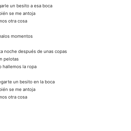
arle un besito a esa boca
bién se me antoja
mos otra cosa
 malos momentos
sta noche después de unas copas
n pelotas
 hallemos la ropa
garte un besito en la boca
bién se me antoja
mos otra cosa