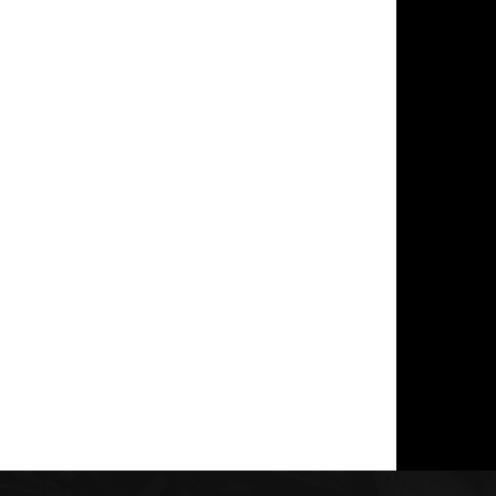
*
co:*