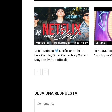
MÚSICA
00:03:42
MÚSICA
#EnLaMúsica
Netflix and Chill –
#EnLaMúsi
Luis Carrillo, Omar Camacho y Oscar
“Zootopia 2”
Maydon (Video oficial)
DEJA UNA RESPUESTA