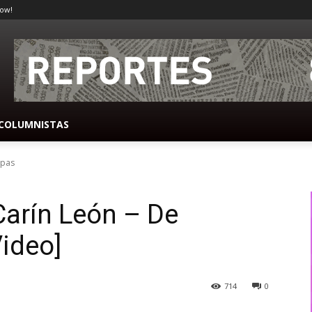
ow!
COLUMNISTAS
mpas
arín León – De
Video]
714
0