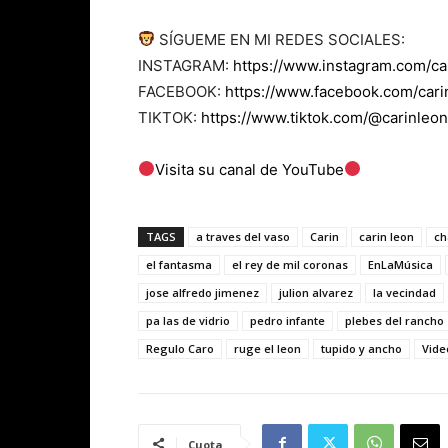
SÍGUEME EN MI REDES SOCIALES:
INSTAGRAM:
https://www.instagram.com/car
FACEBOOK:
https://www.facebook.com/carin
TIKTOK:
https://www.tiktok.com/@carinleono
Visita su canal de YouTube
TAGS
a traves del vaso
Carin
carin leon
ch
el fantasma
el rey de mil coronas
EnLaMúsica
jose alfredo jimenez
julion alvarez
la vecindad
pa las de vidrio
pedro infante
plebes del rancho
Regulo Caro
ruge el leon
tupido y ancho
Vide
Cuota