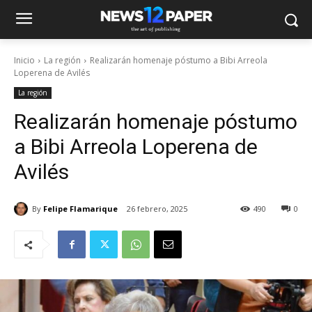
Inicio
La región
Realizarán homenaje póstumo a Bibi Arreola
Loperena de Avilés
La región
Realizarán homenaje póstumo
a Bibi Arreola Loperena de
Avilés
By
Felipe Flamarique
26 febrero, 2025
490
0