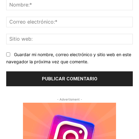
No
Co
ele
Sit
we
Guardar mi nombre, correo electrónico y sitio web en este
navegador la próxima vez que comente.
- Advertisment -