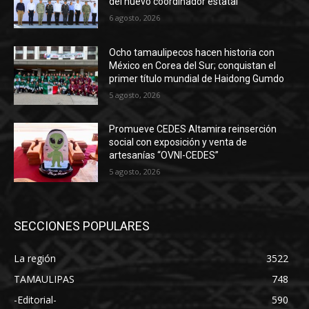
del nuevo coordinador estatal
6 agosto, 2026
Ocho tamaulipecos hacen historia con
México en Corea del Sur; conquistan el
primer título mundial de Haidong Gumdo
5 agosto, 2026
Promueve CEDES Altamira reinserción
social con exposición y venta de
artesanías “OVNI-CEDES”
5 agosto, 2026
SECCIONES POPULARES
La región
3522
TAMAULIPAS
748
-Editorial-
590