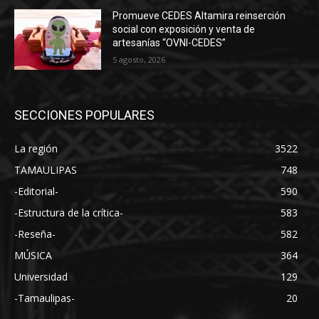
Promueve CEDES Altamira reinserción
social con exposición y venta de
artesanías “OVNI-CEDES”
5 agosto, 2026
SECCIONES POPULARES
La región
3522
TAMAULIPAS
748
-Editorial-
590
-Estructura de la crítica-
583
-Reseña-
582
MÚSICA
364
Universidad
129
-Tamaulipas-
20