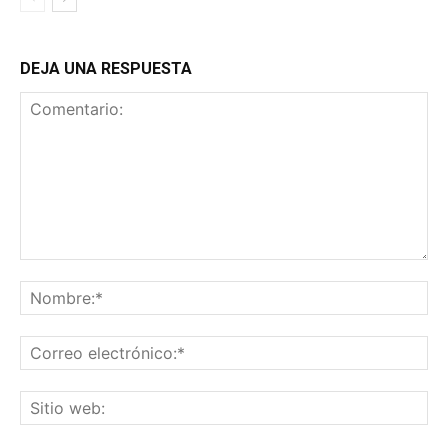
DEJA UNA RESPUESTA
Comentario:
No
Co
ele
Sit
we