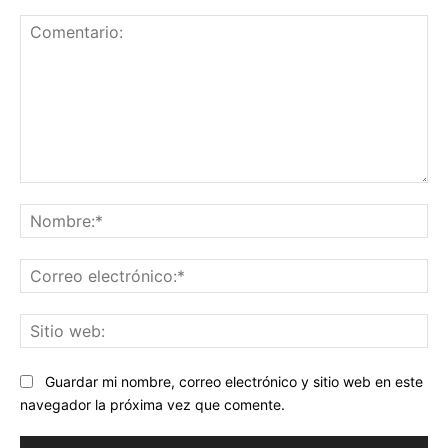
Comentario:
No
Co
ele
Sit
we
Guardar mi nombre, correo electrónico y sitio web en este
navegador la próxima vez que comente.