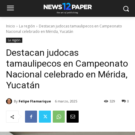
Inicio
La región
Destacan judocas tamaulipecos en Campeonato
Nacional celebrado en Mérida, Yucatán
La región
Destacan judocas
tamaulipecos en Campeonato
Nacional celebrado en Mérida,
Yucatán
By
Felipe Flamarique
6 marzo, 2025
329
0