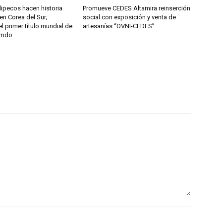
ipecos hacen historia
Promueve CEDES Altamira reinserción
en Corea del Sur;
social con exposición y venta de
l primer título mundial de
artesanías “OVNI-CEDES”
umdo
Nombre: