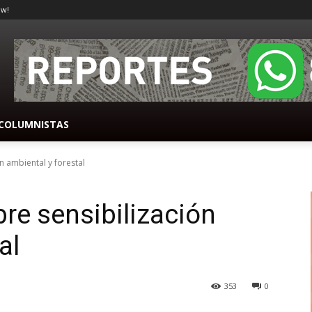
ow!
COLUMNISTAS
n ambiental y forestal
bre sensibilización
al
353
0