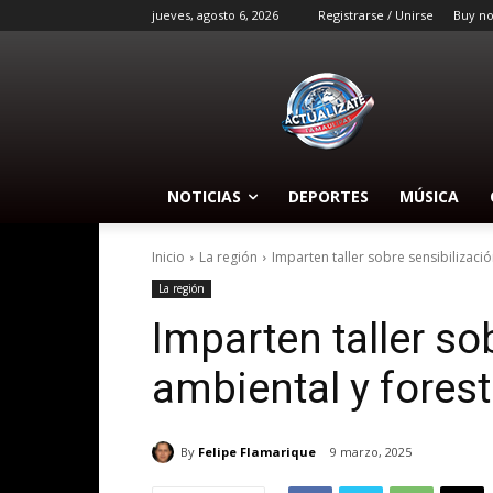
jueves, agosto 6, 2026
Registrarse / Unirse
Buy n
NOTICIAS
DEPORTES
MÚSICA
Inicio
La región
Imparten taller sobre sensibilizació
La región
Imparten taller so
ambiental y forest
By
Felipe Flamarique
9 marzo, 2025