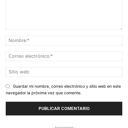
Comentario:
No
Co
ele
Sit
we
Guardar mi nombre, correo electrónico y sitio web en este
navegador la próxima vez que comente.
- Advertisment -