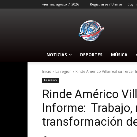
viernes, agosto 7, 2026
Registrarse / Unirse
Buy n
NOTICIAS
DEPORTES
MÚSICA
Inicio
La región
Rinde Américo Villarreal su Tercer
La región
Rinde Américo Vill
Informe: Trabajo, 
transformación d