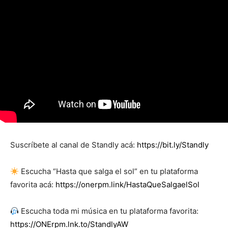
Suscríbete al canal de Standly acá:
https://bit.ly/Standly
Escucha “Hasta que salga el sol” en tu plataforma
favorita acá:
https://onerpm.link/HastaQueSalgaelSol
Escucha toda mi música en tu plataforma favorita:
https://ONErpm.lnk.to/StandlyAW