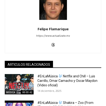
Felipe Flamarique
https://www.actualizate.mx
ARTICULOS RELACIONADOS
#EnLaMúsica
Netflix and Chill – Luis
Carrillo, Omar Camacho y Oscar Maydon
(Video oficial)
14 diciembre, 2025
MÚSICA
00:03:42
#EnLaMúsica
Shakira – Zoo (From