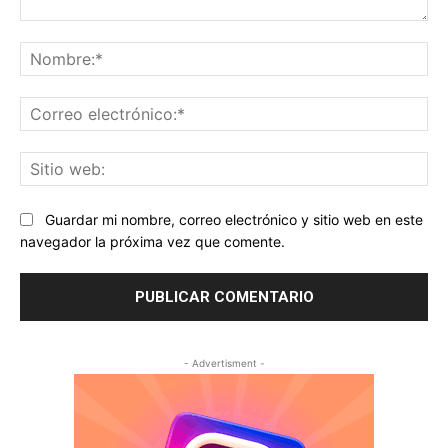
Comentario:
No
Co
ele
Sit
we
Guardar mi nombre, correo electrónico y sitio web en este
navegador la próxima vez que comente.
- Advertisment -