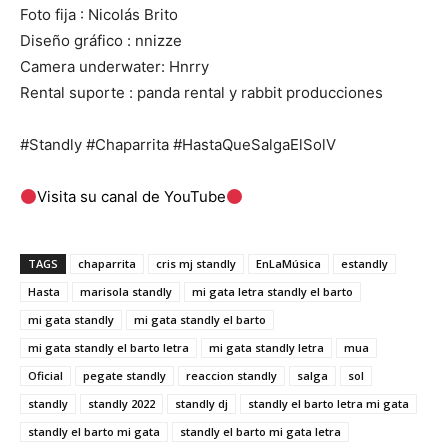
Foto fija : Nicolás Brito
Diseño gráfico : nnizze
Camera underwater: Hnrry
Rental suporte : panda rental y rabbit producciones
#Standly #Chaparrita #HastaQueSalgaElSolV
Visita su canal de YouTube
TAGS
chaparrita
cris mj standly
EnLaMúsica
estandly
Hasta
marisola standly
mi gata letra standly el barto
mi gata standly
mi gata standly el barto
mi gata standly el barto letra
mi gata standly letra
mua
Oficial
pegate standly
reaccion standly
salga
sol
standly
standly 2022
standly dj
standly el barto letra mi gata
standly el barto mi gata
standly el barto mi gata letra