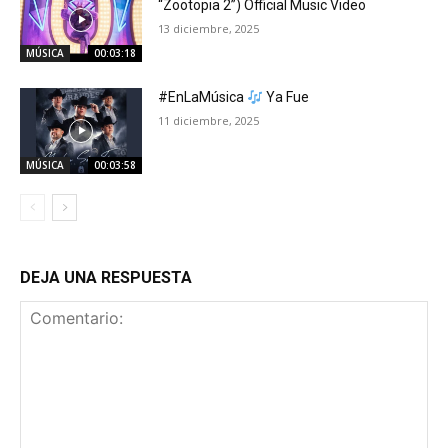
“Zootopia 2”) Official Music Video
13 diciembre, 2025
MÚSICA
00:03:18
#EnLaMúsica
Ya Fue
11 diciembre, 2025
MÚSICA
00:03:58
DEJA UNA RESPUESTA