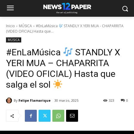
Inicio
MÚSICA
#EnLaMúsica
STANDLY X YERI MUA - CHAPARRITA
(VIDEO OFICIAL) Hasta que...
MÚSICA
#EnLaMúsica
STANDLY X
YERI MUA – CHAPARRITA
(VIDEO OFICIAL) Hasta que
salga el sol
By
Felipe Flamarique
30 marzo, 2025
323
0