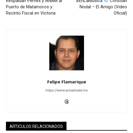
Respaldan Pemex y ANAM al
#EnLaMúsica
Christian
Puerto de Matamoros y
Nodal – El Amigo (Video
Recinto Fiscal en Victoria
Oficial)
Felipe Flamarique
https://www.actualizate.mx
ARTICULOS RELACIONADOS