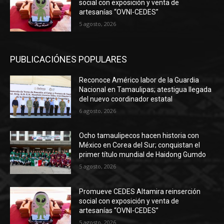
social con exposición y venta de
artesanías “OVNI-CEDES”
5 agosto, 2026
PUBLICACIÓNES POPULARES
Reconoce Américo labor de la Guardia
Nacional en Tamaulipas; atestigua llegada
del nuevo coordinador estatal
6 agosto, 2026
Ocho tamaulipecos hacen historia con
México en Corea del Sur; conquistan el
primer título mundial de Haidong Gumdo
5 agosto, 2026
Promueve CEDES Altamira reinserción
social con exposición y venta de
artesanías “OVNI-CEDES”
5 agosto, 2026