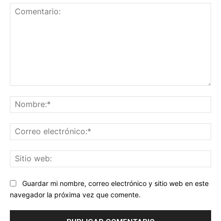
Comentario:
No
Co
ele
Sit
we
Guardar mi nombre, correo electrónico y sitio web en este
navegador la próxima vez que comente.