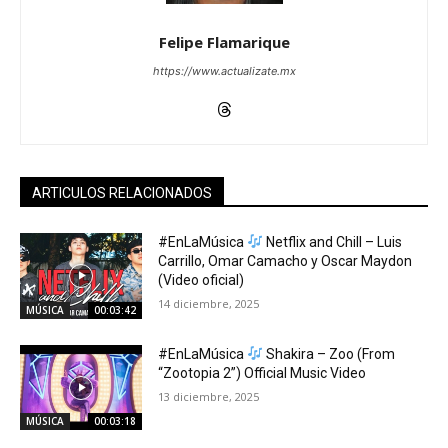
Felipe Flamarique
https://www.actualizate.mx
ARTICULOS RELACIONADOS
#EnLaMúsica
Netflix and Chill – Luis
Carrillo, Omar Camacho y Oscar Maydon
(Video oficial)
14 diciembre, 2025
MÚSICA
00:03:42
#EnLaMúsica
Shakira – Zoo (From
“Zootopia 2”) Official Music Video
13 diciembre, 2025
MÚSICA
00:03:18