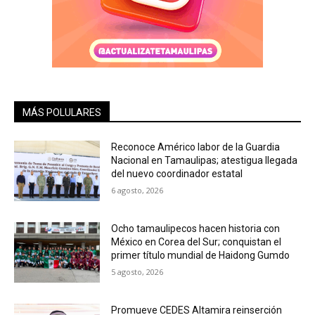
MÁS POLULARES
Reconoce Américo labor de la Guardia
Nacional en Tamaulipas; atestigua llegada
del nuevo coordinador estatal
6 agosto, 2026
Ocho tamaulipecos hacen historia con
México en Corea del Sur; conquistan el
primer título mundial de Haidong Gumdo
5 agosto, 2026
Promueve CEDES Altamira reinserción