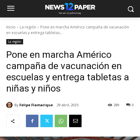
Inicio
La región
Pone en marcha Américo campaña de vacunación
en escuelas y entrega tabletas...
La región
Pone en marcha Américo
campaña de vacunación en
escuelas y entrega tabletas a
niñas y niños
By
Felipe Flamarique
29 abril, 2025
289
0