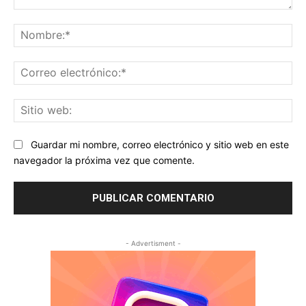
Comentario:
No
Co
ele
Sit
we
Guardar mi nombre, correo electrónico y sitio web en este
navegador la próxima vez que comente.
- Advertisment -