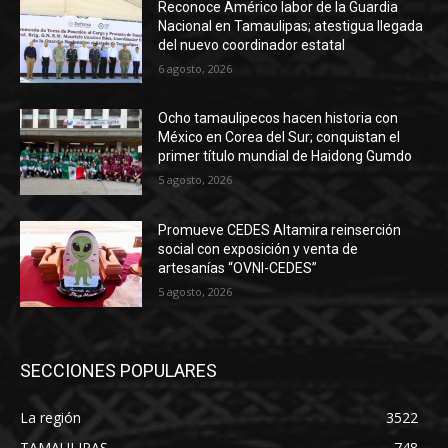
Reconoce Américo labor de la Guardia
Nacional en Tamaulipas; atestigua llegada
del nuevo coordinador estatal
6 agosto, 2026
Ocho tamaulipecos hacen historia con
México en Corea del Sur; conquistan el
primer título mundial de Haidong Gumdo
5 agosto, 2026
Promueve CEDES Altamira reinserción
social con exposición y venta de
artesanías “OVNI-CEDES”
5 agosto, 2026
SECCIONES POPULARES
La región
3522
TAMAULIPAS
748