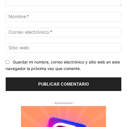
Comentario:
No
Co
ele
Sit
we
Guardar mi nombre, correo electrónico y sitio web en este
navegador la próxima vez que comente.
- Advertisment -