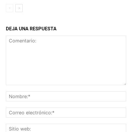
DEJA UNA RESPUESTA
Comentario:
No
Co
ele
Sit