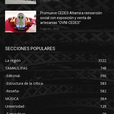
5 agosto, 2026
Promueve CEDES Altamira reinserción
social con exposición y venta de
artesanías “OVNI-CEDES”
5 agosto, 2026
SECCIONES POPULARES
La región
3522
TAMAULIPAS
748
-Editorial-
590
-Estructura de la crítica-
583
-Reseña-
582
MÚSICA
364
Universidad
129
-Tamaulipas-
20