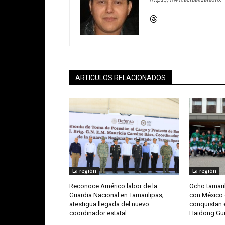
ARTICULOS RELACIONADOS
La región
La región
Reconoce Américo labor de la
Ocho tamaul
Guardia Nacional en Tamaulipas;
con México 
atestigua llegada del nuevo
conquistan e
coordinador estatal
Haidong G