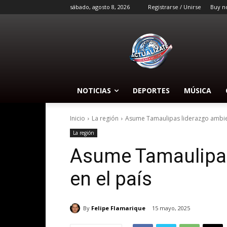
sábado, agosto 8, 2026
Registrarse / Unirse
Buy n
NOTICIAS
DEPORTES
MÚSICA
Inicio
La región
Asume Tamaulipas liderazgo ambien
La región
Asume Tamaulipas
en el país
By
Felipe Flamarique
15 mayo, 2025