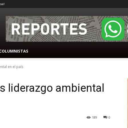
ow!
COLUMNISTAS
tal en el país
 liderazgo ambiental
189
0