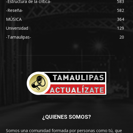
-Estructura de la crítica-
583
-Reseña-
582
MÚSICA
364
Universidad
129
-Tamaulipas-
20
¿QUIENES SOMOS?
Somos una comunidad formada por personas como tú, que