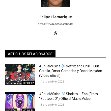
Felipe Flamarique
https://www.actualizate.mx
ARTICULOS RELACIONADOS
#EnLaMúsica
Netflix and Chill – Luis
Carrillo, Omar Camacho y Oscar Maydon
(Video oficial)
14 diciembre, 2025
MÚSICA
00:03:42
#EnLaMúsica
Shakira – Zoo (From
“Zootopia 2”) Official Music Video
13 diciembre, 2025
MÚSICA
00:03:18