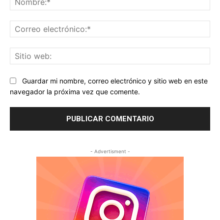
Co
ele
Sit
we
Guardar mi nombre, correo electrónico y sitio web en este
navegador la próxima vez que comente.
- Advertisment -