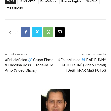
TAGS
111XPANTIA
EnLaMúsica
Fuerza Regida
SANCHO
TU SANCHO
Artículo anterior
Artículo siguiente
#EnLaMúsica
Grupo Firme
#EnLaMúsica
BAD BUNNY
& Carolina Ross – Todavía Te
– KETU TeCRÉ (Video Oficial)
Amo (Video Oficial)
| DeBÍ TiRAR MáS FOToS