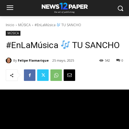
Inicio
MÚSICA
#EnLaMúsica
TU SANCHO
MÚSICA
#EnLaMúsica
TU SANCHO
By
Felipe Flamarique
25 mayo, 2025
542
0