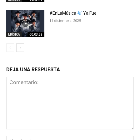
#EnLaMúsica
Ya Fue
11 diciembre, 2025
MÚSICA
00:03:58
DEJA UNA RESPUESTA
Comentario:
No