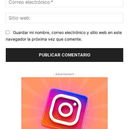
Co
ele
Sit
we
Guardar mi nombre, correo electrónico y sitio web en este
navegador la próxima vez que comente.
- Advertisment -