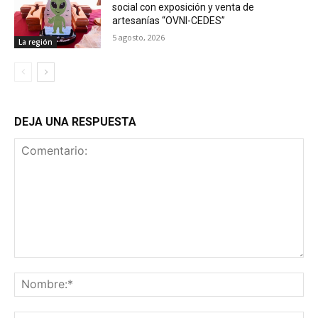
social con exposición y venta de
artesanías “OVNI-CEDES”
5 agosto, 2026
La región
DEJA UNA RESPUESTA
Comentario:
No