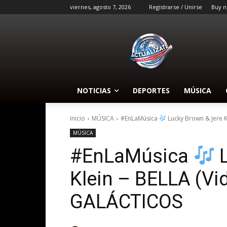
viernes, agosto 7, 2026
Registrarse / Unirse
Buy n
NOTICIAS
DEPORTES
MÚSICA
Inicio
MÚSICA
#EnLaMúsica
Lucky Brown & Jere Kle
MÚSICA
#EnLaMúsica
L
Klein – BELLA (Vid
GALÁCTICOS