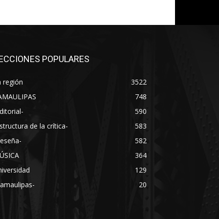
ECCIONES POPULARES
 región
3522
AMAULIPAS
748
ditorial-
590
structura de la crítica-
583
Reseña-
582
ÚSICA
364
iversidad
129
Tamaulipas-
20