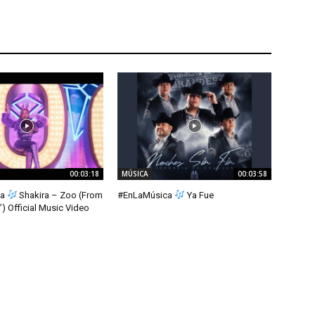
00:03:18
MÚSICA
00:03:58
ca
Shakira – Zoo (From
#EnLaMúsica
Ya Fue
) Official Music Video