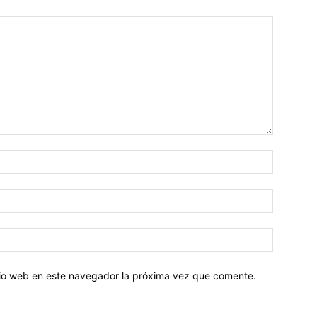
Nombre:
Correo
electróni
Sitio
web:
itio web en este navegador la próxima vez que comente.