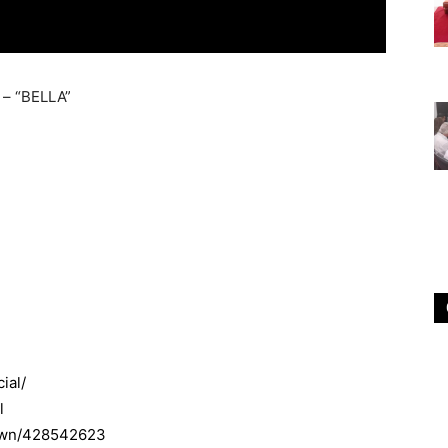
 – “BELLA”
ial/
l
brown/428542623