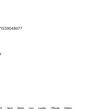
in/1539048077
e
OS
Jere
Klein
Los
Lucky
Oficial
Video