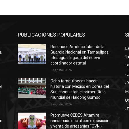
PUBLICACIÓNES POPULARES
S
Reconoce Américo labor de la
La
s;
Guardia Nacional en Tamaulipas;
T
atestigua llegada del nuevo
coordinador estatal
-E
6 agosto, 2026
-E
Ocho tamaulipecos hacen
-
l
historia con México en Corea del
M
Sur; conquistan el primer título
mundial de Haidong Gumdo
Un
5 agosto, 2026
-
Promueve CEDES Altamira
ón
reinserción social con exposición
y venta de artesanías “OVNI-