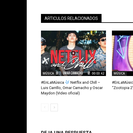
ARTICULOS RELACIONADOS
MÚSICA
00:03:42
MÚSICA
#EnLaMúsica
Netflix and Chill –
#EnLaMúsi
Luis Carrillo, Omar Camacho y Oscar
“Zootopia 2”
Maydon (Video oficial)
DEJA UNA RESPUESTA