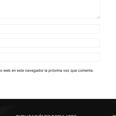
Nombre:
Correo
electróni
Sitio
web:
itio web en este navegador la próxima vez que comente.