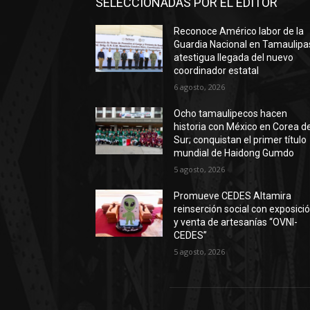
SELECCIONADAS POR EL EDITOR
Reconoce Américo labor de la
Guardia Nacional en Tamaulipa
atestigua llegada del nuevo
coordinador estatal
6 agosto, 2026
Ocho tamaulipecos hacen
historia con México en Corea de
Sur; conquistan el primer título
mundial de Haidong Gumdo
5 agosto, 2026
Promueve CEDES Altamira
reinserción social con exposici
y venta de artesanías “OVNI-
CEDES”
5 agosto, 2026