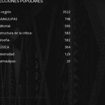
ECCIONES POPULARES
 región
3522
AMAULIPAS
748
ditorial-
590
structura de la crítica-
583
Reseña-
582
ÚSICA
364
iversidad
129
Tamaulipas-
20