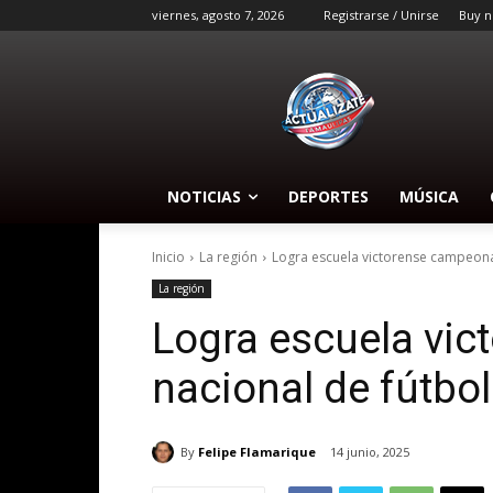
viernes, agosto 7, 2026
Registrarse / Unirse
Buy n
NOTICIAS
DEPORTES
MÚSICA
Inicio
La región
Logra escuela victorense campeona
La región
Logra escuela vi
nacional de fútbol
By
Felipe Flamarique
14 junio, 2025