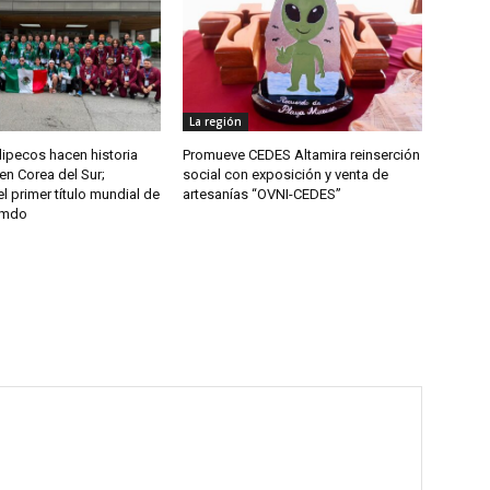
La región
ipecos hacen historia
Promueve CEDES Altamira reinserción
en Corea del Sur;
social con exposición y venta de
l primer título mundial de
artesanías “OVNI-CEDES”
umdo