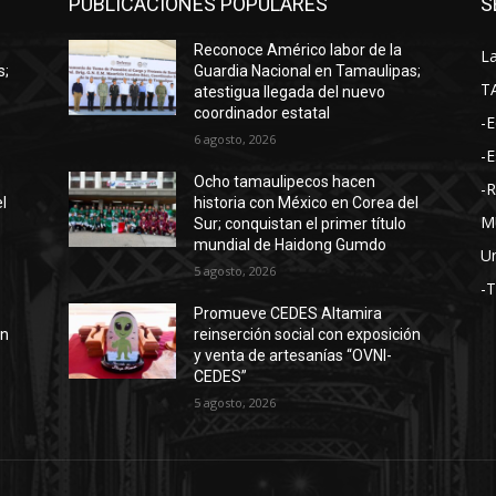
PUBLICACIÓNES POPULARES
S
Reconoce Américo labor de la
La
s;
Guardia Nacional en Tamaulipas;
T
atestigua llegada del nuevo
coordinador estatal
-E
6 agosto, 2026
-E
Ocho tamaulipecos hacen
-
l
historia con México en Corea del
M
Sur; conquistan el primer título
mundial de Haidong Gumdo
Un
5 agosto, 2026
-
Promueve CEDES Altamira
ón
reinserción social con exposición
y venta de artesanías “OVNI-
CEDES”
5 agosto, 2026