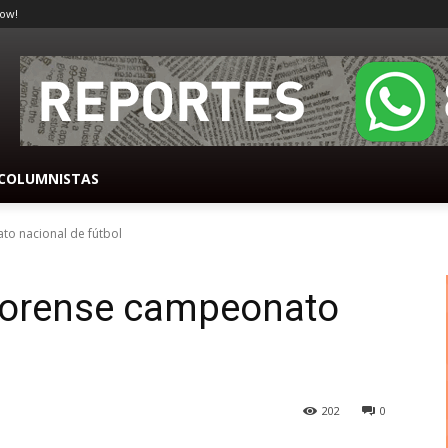
ow!
COLUMNISTAS
to nacional de fútbol
ctorense campeonato
202
0