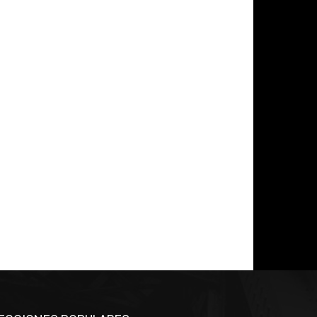
*
co:*