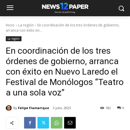
Inicio
La región
En coordinación de los tres órdenes de gobierno,
arranca con éxito en...
La región
En coordinación de los tres
órdenes de gobierno, arranca
con éxito en Nuevo Laredo el
Festival de Monólogos “Teatro
a una sola voz”
By
Felipe Flamarique
3 julio, 2025
182
0