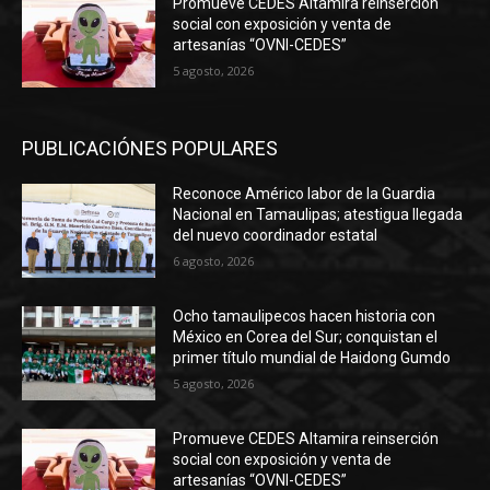
Promueve CEDES Altamira reinserción
social con exposición y venta de
artesanías “OVNI-CEDES”
5 agosto, 2026
PUBLICACIÓNES POPULARES
Reconoce Américo labor de la Guardia
Nacional en Tamaulipas; atestigua llegada
del nuevo coordinador estatal
6 agosto, 2026
Ocho tamaulipecos hacen historia con
México en Corea del Sur; conquistan el
primer título mundial de Haidong Gumdo
5 agosto, 2026
Promueve CEDES Altamira reinserción
social con exposición y venta de
artesanías “OVNI-CEDES”