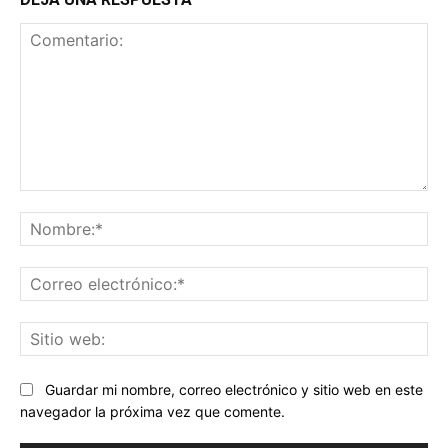
Comentario:
No
Co
ele
Sit
we
Guardar mi nombre, correo electrónico y sitio web en este
navegador la próxima vez que comente.