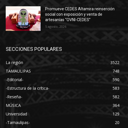
Promueve CEDES Altamira reinserción
social con exposición y venta de
artesanías “OVNI-CEDES”
5 agosto, 2026
SECCIONES POPULARES
La región
3522
TAMAULIPAS
748
-Editorial-
590
-Estructura de la crítica-
583
-Reseña-
582
MÚSICA
364
Universidad
129
-Tamaulipas-
20