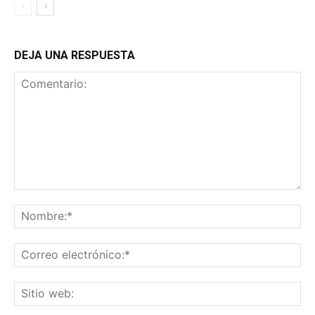
DEJA UNA RESPUESTA
Comentario:
No
Co
ele
Sit
we