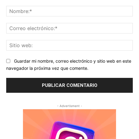
Comentario:
No
Co
ele
Sit
we
Guardar mi nombre, correo electrónico y sitio web en este
navegador la próxima vez que comente.
- Advertisment -