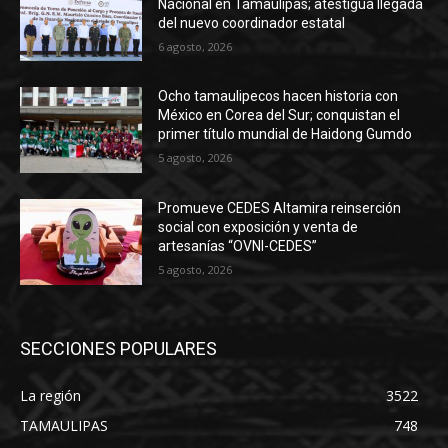
Nacional en Tamaulipas; atestigua llegada
del nuevo coordinador estatal
6 agosto, 2026
Ocho tamaulipecos hacen historia con
México en Corea del Sur; conquistan el
primer título mundial de Haidong Gumdo
5 agosto, 2026
Promueve CEDES Altamira reinserción
social con exposición y venta de
artesanías “OVNI-CEDES”
5 agosto, 2026
SECCIONES POPULARES
La región
3522
TAMAULIPAS
748