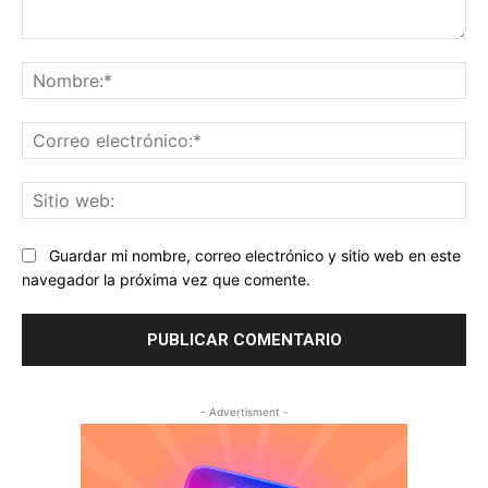
Comentario:
No
Co
ele
Sit
we
Guardar mi nombre, correo electrónico y sitio web en este
navegador la próxima vez que comente.
- Advertisment -