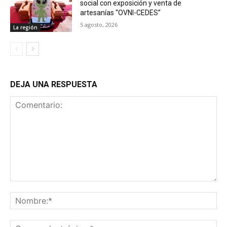
social con exposición y venta de
artesanías “OVNI-CEDES”
5 agosto, 2026
La región
DEJA UNA RESPUESTA
Comentario:
No
Co