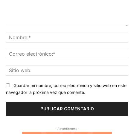
Comentario:
No
Co
ele
Sit
we
Guardar mi nombre, correo electrónico y sitio web en este
navegador la próxima vez que comente.
- Advertisment -