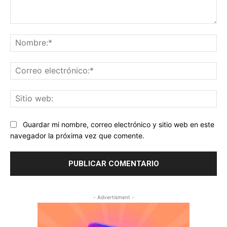
Comentario:
No
Co
ele
Sit
we
Guardar mi nombre, correo electrónico y sitio web en este
navegador la próxima vez que comente.
- Advertisment -