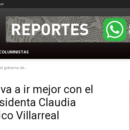
ow!
COLUMNISTAS
el gobierno de...
a a ir mejor con el
esidenta Claudia
o Villarreal