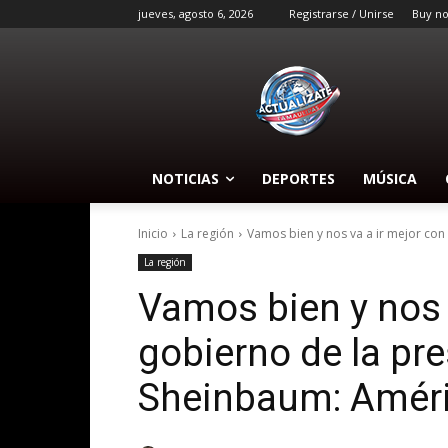
jueves, agosto 6, 2026
Registrarse / Unirse
Buy n
NOTICIAS
DEPORTES
MÚSICA
Inicio
La región
Vamos bien y nos va a ir mejor con 
La región
Vamos bien y nos v
gobierno de la pr
Sheinbaum: Améric