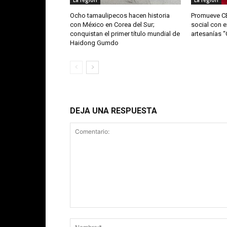
La región
La región
Ocho tamaulipecos hacen historia
Promueve CE
con México en Corea del Sur;
social con e
conquistan el primer título mundial de
artesanías 
Haidong Gumdo
DEJA UNA RESPUESTA
Comentario: