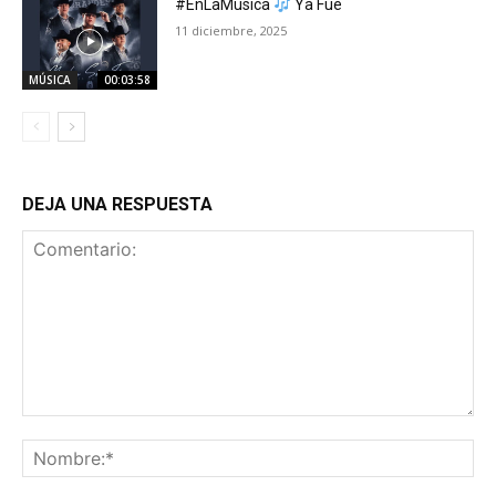
#EnLaMúsica
Ya Fue
11 diciembre, 2025
MÚSICA
00:03:58
DEJA UNA RESPUESTA
Comentario:
No