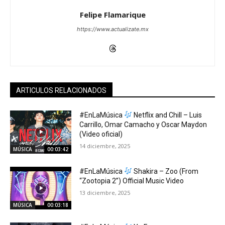
Felipe Flamarique
https://www.actualizate.mx
ARTICULOS RELACIONADOS
#EnLaMúsica
Netflix and Chill – Luis
Carrillo, Omar Camacho y Oscar Maydon
(Video oficial)
14 diciembre, 2025
MÚSICA
00:03:42
#EnLaMúsica
Shakira – Zoo (From
“Zootopia 2”) Official Music Video
13 diciembre, 2025
MÚSICA
00:03:18