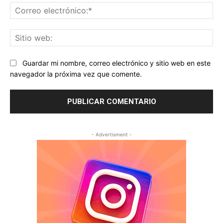
Co
ele
Sit
we
Guardar mi nombre, correo electrónico y sitio web en este
navegador la próxima vez que comente.
- Advertisment -