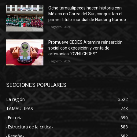
Ocho tamaulipecos hacen historia con
México en Corea del Sur; conquistan el
primer título mundial de Haidong Gumdo
5 agosto, 2026
Promueve CEDES Altamira reinserción
social con exposición y venta de
artesanías “OVNI-CEDES”
5 agosto, 2026
SECCIONES POPULARES
La región
3522
TAMAULIPAS
748
-Editorial-
590
-Estructura de la crítica-
583
-Reseña-
582