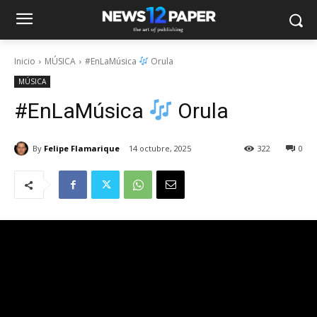
Inicio
MÚSICA
#EnLaMúsica
Orula
MÚSICA
#EnLaMúsica
Orula
By
Felipe Flamarique
14 octubre, 2025
322
0