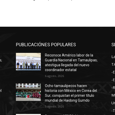
PUBLICACIÓNES POPULARES
S
Reconoce Américo labor de la
La
s;
Guardia Nacional en Tamaulipas;
T
atestigua llegada del nuevo
coordinador estatal
-E
6 agosto, 2026
-E
Ocho tamaulipecos hacen
-
l
historia con México en Corea del
M
Sur; conquistan el primer título
mundial de Haidong Gumdo
Un
5 agosto, 2026
-