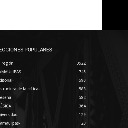
ECCIONES POPULARES
 región
3522
AMAULIPAS
748
ditorial-
590
structura de la crítica-
583
Reseña-
582
ÚSICA
364
iversidad
129
Tamaulipas-
20