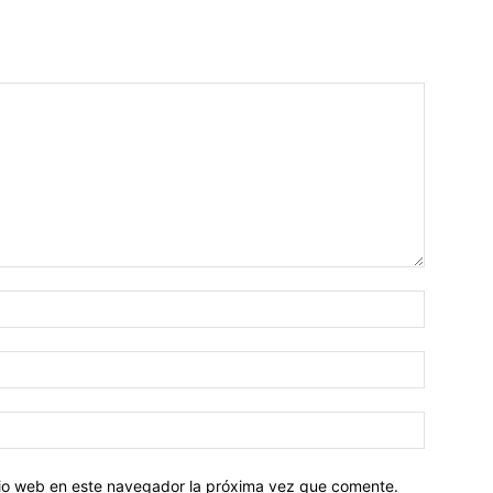
Nombre:
Correo
electróni
Sitio
web:
itio web en este navegador la próxima vez que comente.