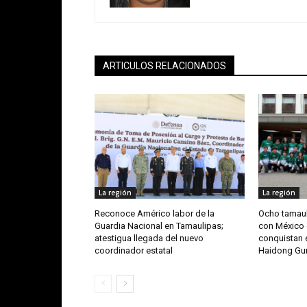
ARTICULOS RELACIONADOS
La región
La región
Reconoce Américo labor de la
Ocho tamaul
Guardia Nacional en Tamaulipas;
con México 
atestigua llegada del nuevo
conquistan e
coordinador estatal
Haidong G