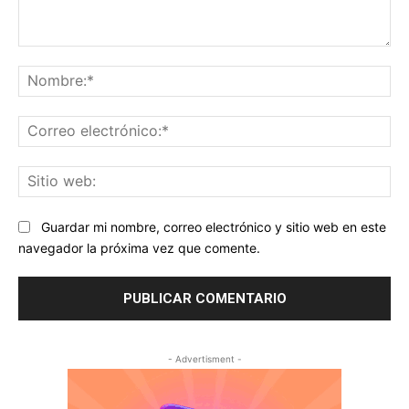
Comentario:
No
Co
ele
Sit
we
Guardar mi nombre, correo electrónico y sitio web en este
navegador la próxima vez que comente.
- Advertisment -