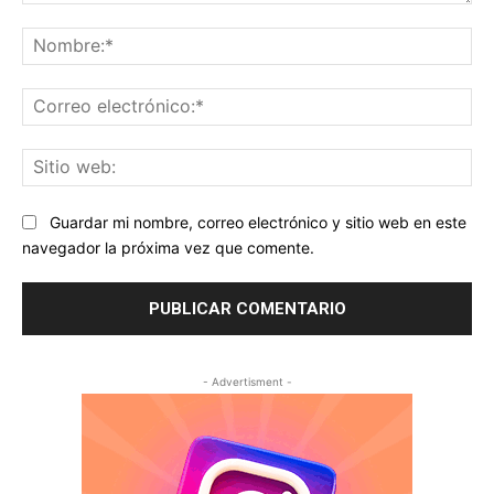
Comentario:
No
Co
ele
Sit
we
Guardar mi nombre, correo electrónico y sitio web en este
navegador la próxima vez que comente.
- Advertisment -