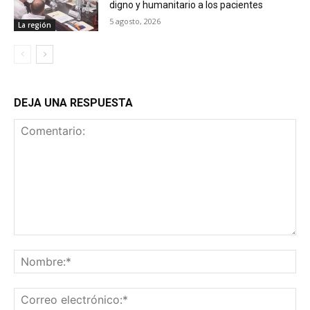
digno y humanitario a los pacientes
5 agosto, 2026
La región
DEJA UNA RESPUESTA
Comentario:
No
Co
ele