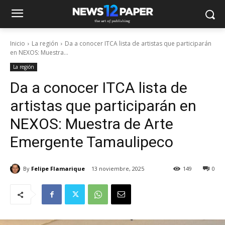
Inicio
La región
Da a conocer ITCA lista de artistas que participarán
en NEXOS: Muestra...
La región
Da a conocer ITCA lista de
artistas que participarán en
NEXOS: Muestra de Arte
Emergente Tamaulipeco
By
Felipe Flamarique
13 noviembre, 2025
149
0