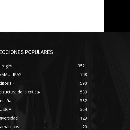
ECCIONES POPULARES
 región
3521
AMAULIPAS
748
ditorial-
590
structura de la crítica-
583
Reseña-
582
ÚSICA
364
iversidad
129
Tamaulipas-
20