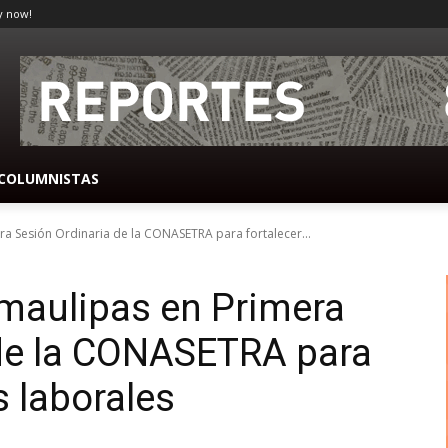
y now!
COLUMNISTAS
ra Sesión Ordinaria de la CONASETRA para fortalecer...
maulipas en Primera
 de la CONASETRA para
s laborales