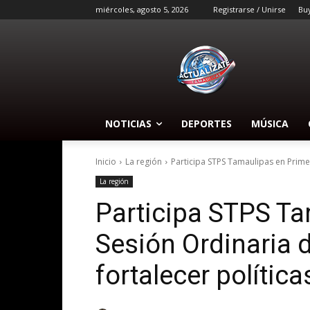
miércoles, agosto 5, 2026
Registrarse / Unirse
Bu
NOTICIAS
DEPORTES
MÚSICA
Inicio
La región
Participa STPS Tamaulipas en Prime
La región
Participa STPS Ta
Sesión Ordinaria
fortalecer política