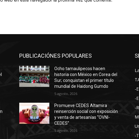
PUBLICACIÓNES POPULARES
S
Ocho tamaulipecos hacen
La
l
historia con México en Corea del
T
Sur; conquistan el primer título
mundial de Haidong Gumdo
-E
5 agosto, 2026
-E
Promueve CEDES Altamira
-
ón
reinserción social con exposición
M
y venta de artesanías “OVNI-
CEDES”
Un
5 agosto, 2026
-