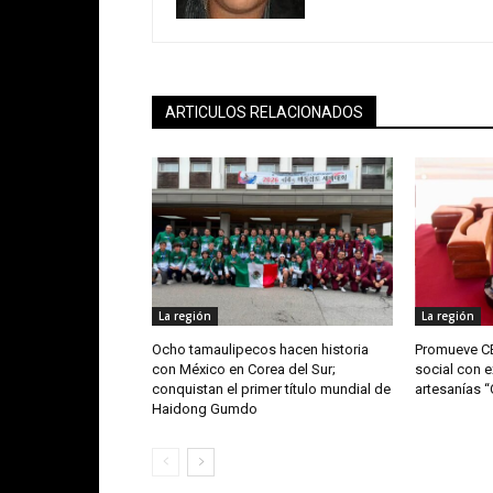
ARTICULOS RELACIONADOS
La región
La región
Ocho tamaulipecos hacen historia
Promueve CE
con México en Corea del Sur;
social con e
conquistan el primer título mundial de
artesanías 
Haidong Gumdo