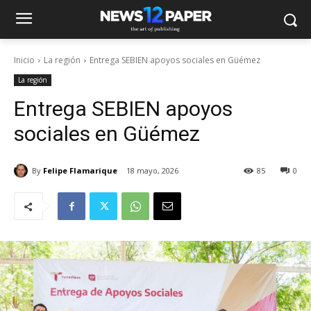
Inicio
La región
Entrega SEBIEN apoyos sociales en Güémez
La región
Entrega SEBIEN apoyos
sociales en Güémez
By
Felipe Flamarique
18 mayo, 2026
85
0