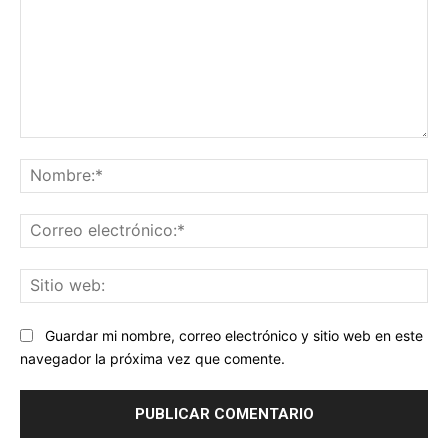
Comentario:
No
Co
ele
Sit
we
Guardar mi nombre, correo electrónico y sitio web en este
navegador la próxima vez que comente.