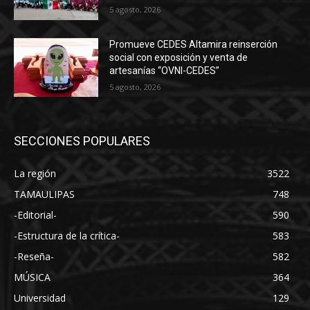
5 agosto, 2026
Promueve CEDES Altamira reinserción
social con exposición y venta de
artesanías “OVNI-CEDES”
5 agosto, 2026
SECCIONES POPULARES
La región
3522
TAMAULIPAS
748
-Editorial-
590
-Estructura de la crítica-
583
-Reseña-
582
MÚSICA
364
Universidad
129