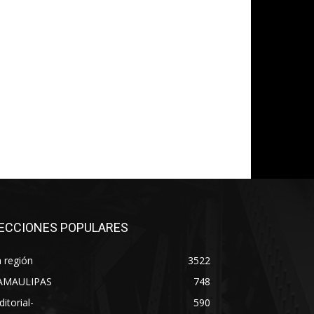
co:*
ECCIONES POPULARES
 región
3522
AMAULIPAS
748
ditorial-
590