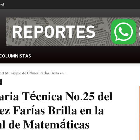
ow!
COLUMNISTAS
𝐞𝐥 𝐌𝐮𝐧𝐢𝐜𝐢𝐩𝐢𝐨 𝐝𝐞 𝐆ó𝐦𝐞𝐳 𝐅𝐚𝐫í𝐚𝐬 𝐁𝐫𝐢𝐥𝐥𝐚 𝐞𝐧...
-
𝐚𝐫𝐢𝐚 𝐓é𝐜𝐧𝐢𝐜𝐚 𝐍𝐨.𝟐𝟓 𝐝𝐞𝐥
 𝐅𝐚𝐫í𝐚𝐬 𝐁𝐫𝐢𝐥𝐥𝐚 𝐞𝐧 𝐥𝐚
𝐥 𝐝𝐞 𝐌𝐚𝐭𝐞𝐦á𝐭𝐢𝐜𝐚𝐬