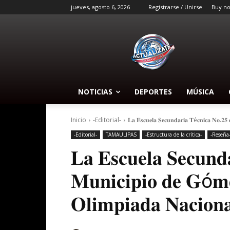
jueves, agosto 6, 2026
Registrarse / Unirse
Buy n
NOTICIAS
DEPORTES
MÚSICA
Inicio
-Editorial-
𝐋𝐚 𝐄𝐬𝐜𝐮𝐞𝐥𝐚 𝐒𝐞𝐜𝐮𝐧𝐝𝐚𝐫𝐢𝐚 𝐓é𝐜𝐧𝐢𝐜𝐚 𝐍𝐨.𝟐𝟓 
-Editorial-
TAMAULIPAS
-Estructura de la crítica-
-Reseña
𝐋𝐚 𝐄𝐬𝐜𝐮𝐞𝐥𝐚 𝐒𝐞𝐜𝐮𝐧𝐝
𝐌𝐮𝐧𝐢𝐜𝐢𝐩𝐢𝐨 𝐝𝐞 𝐆ó𝐦𝐞
𝐎𝐥𝐢𝐦𝐩𝐢𝐚𝐝𝐚 𝐍𝐚𝐜𝐢𝐨𝐧