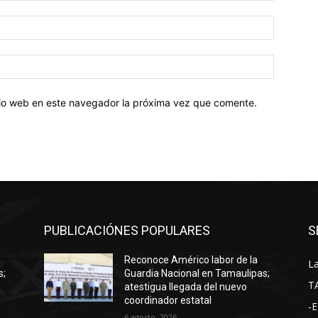
Correo
electróni
Sitio
web:
itio web en este navegador la próxima vez que comente.
PUBLICACIÓNES POPULARES
S
Reconoce Américo labor de la
La
s;
Guardia Nacional en Tamaulipas;
T
atestigua llegada del nuevo
coordinador estatal
-E
6 agosto, 2026