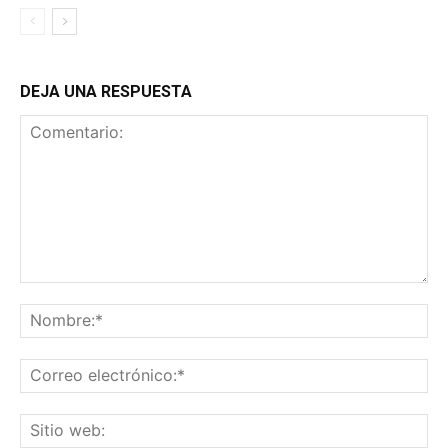
DEJA UNA RESPUESTA
Comentario:
No
Co
ele
Sit
we