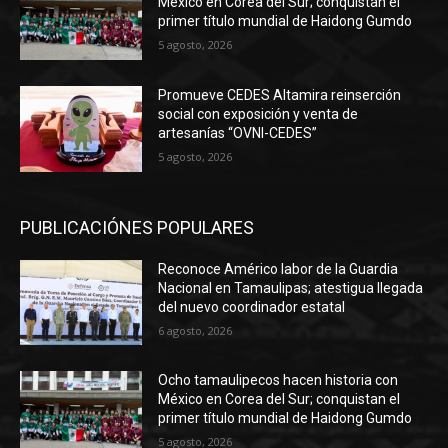
México en Corea del Sur; conquistan el
primer título mundial de Haidong Gumdo
5 agosto, 2026
Promueve CEDES Altamira reinserción
social con exposición y venta de
artesanías “OVNI-CEDES”
5 agosto, 2026
PUBLICACIÓNES POPULARES
Reconoce Américo labor de la Guardia
Nacional en Tamaulipas; atestigua llegada
del nuevo coordinador estatal
6 agosto, 2026
Ocho tamaulipecos hacen historia con
México en Corea del Sur; conquistan el
primer título mundial de Haidong Gumdo
5 agosto, 2026