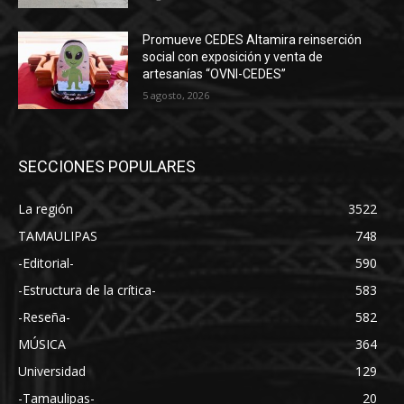
Promueve CEDES Altamira reinserción
social con exposición y venta de
artesanías “OVNI-CEDES”
5 agosto, 2026
SECCIONES POPULARES
La región
3522
TAMAULIPAS
748
-Editorial-
590
-Estructura de la crítica-
583
-Reseña-
582
MÚSICA
364
Universidad
129
-Tamaulipas-
20