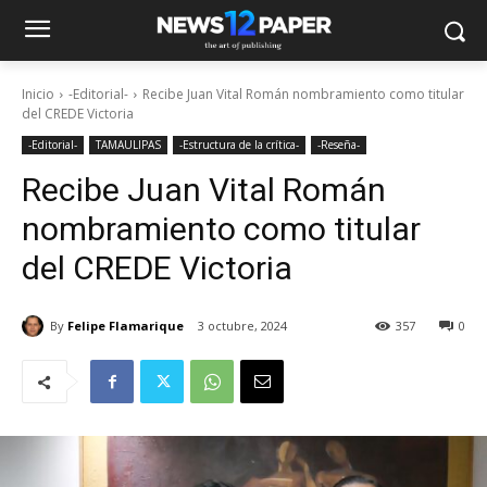
Inicio
-Editorial-
Recibe Juan Vital Román nombramiento como titular
del CREDE Victoria
-Editorial-
TAMAULIPAS
-Estructura de la crítica-
-Reseña-
Recibe Juan Vital Román
nombramiento como titular
del CREDE Victoria
By
Felipe Flamarique
3 octubre, 2024
357
0