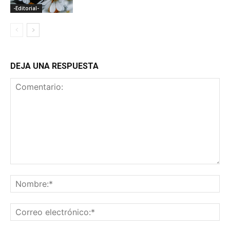
-Editorial-
DEJA UNA RESPUESTA
Comentario:
No
Co
ele