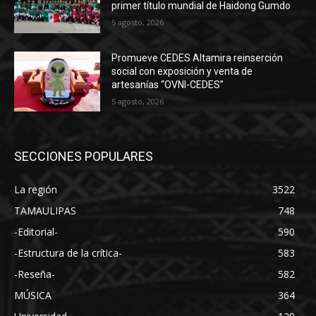
primer título mundial de Haidong Gumdo
5 agosto, 2026
Promueve CEDES Altamira reinserción
social con exposición y venta de
artesanías “OVNI-CEDES”
5 agosto, 2026
SECCIONES POPULARES
La región
3522
TAMAULIPAS
748
-Editorial-
590
-Estructura de la crítica-
583
-Reseña-
582
MÚSICA
364