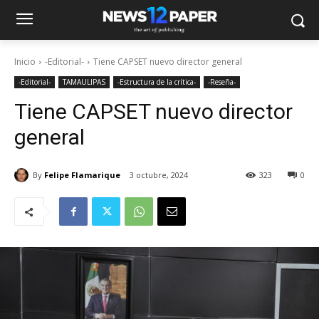
Inicio
-Editorial-
Tiene CAPSET nuevo director general
-Editorial-
TAMAULIPAS
-Estructura de la crítica-
-Reseña-
Tiene CAPSET nuevo director
general
By
Felipe Flamarique
3 octubre, 2024
323
0