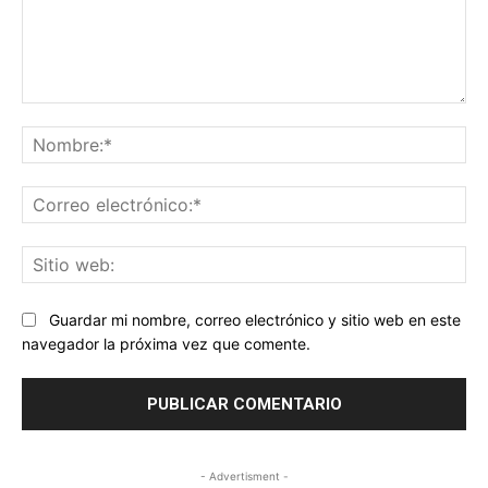
Comentario:
No
Co
ele
Sit
we
Guardar mi nombre, correo electrónico y sitio web en este
navegador la próxima vez que comente.
- Advertisment -