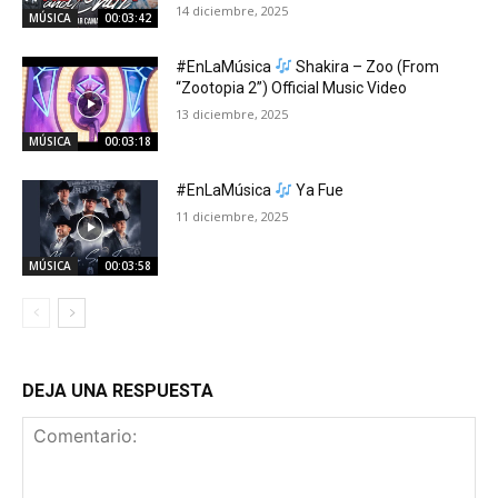
14 diciembre, 2025
MÚSICA
00:03:42
#EnLaMúsica
Shakira – Zoo (From
“Zootopia 2”) Official Music Video
13 diciembre, 2025
MÚSICA
00:03:18
#EnLaMúsica
Ya Fue
11 diciembre, 2025
MÚSICA
00:03:58
DEJA UNA RESPUESTA