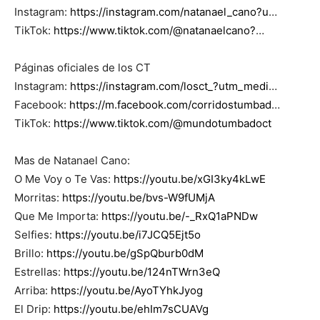
Instagram:
https://instagram.com/natanael_cano?u
…
TikTok:
https://www.tiktok.com/@natanaelcano?
…
Páginas oficiales de los CT
Instagram:
https://instagram.com/losct_?utm_medi
…
Facebook:
https://m.facebook.com/corridostumbad
…
TikTok:
https://www.tiktok.com/@mundotumbadoct
Mas de Natanael Cano:
O Me Voy o Te Vas:
https://youtu.be/xGI3ky4kLwE
Morritas:
https://youtu.be/bvs-W9fUMjA
Que Me Importa:
https://youtu.be/-_RxQ1aPNDw
Selfies:
https://youtu.be/i7JCQ5Ejt5o
Brillo:
https://youtu.be/gSpQburb0dM
Estrellas:
https://youtu.be/124nTWrn3eQ
Arriba:
https://youtu.be/AyoTYhkJyog
El Drip:
https://youtu.be/ehIm7sCUAVg