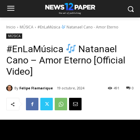
Inicio
MÚSICA
#EnLaMúsica
Natanael Cano - Amor Eterno
MÚSICA
#EnLaMúsica
Natanael
Cano – Amor Eterno [Official
Video]
By
Felipe Flamarique
19 octubre, 2024
491
0