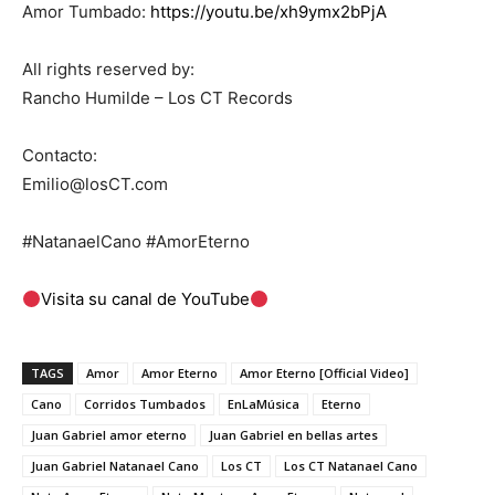
Amor Tumbado:
https://youtu.be/xh9ymx2bPjA
All rights reserved by:
Rancho Humilde – Los CT Records
Contacto:
Emilio@losCT.com
#NatanaelCano #AmorEterno
Visita su canal de YouTube
TAGS
Amor
Amor Eterno
Amor Eterno [Official Video]
Cano
Corridos Tumbados
EnLaMúsica
Eterno
Juan Gabriel amor eterno
Juan Gabriel en bellas artes
Juan Gabriel Natanael Cano
Los CT
Los CT Natanael Cano