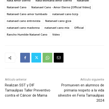
Nata Amor Eterno
Nata Montana Amor Eterno
Natanael
Natanael Cano
Natanael Cano - Amor Eterno [Official Video]
Natanael Cano amor tumbado
natanael cano bzrp
natanael cano entrevista
Natanael cano giza
natanael cano madonna
natanael cano mix
Official
Rancho Humilde Natanel Cano
Video
Artículo anterior
Artículo siguiente
Realizan SST y DIF
Promueven en alumnos de
Tamaulipas Taller Preventivo
primaria respeto a la vida
contra el Cáncer de Mama
silvestre en Feria Tamaulipas
2024