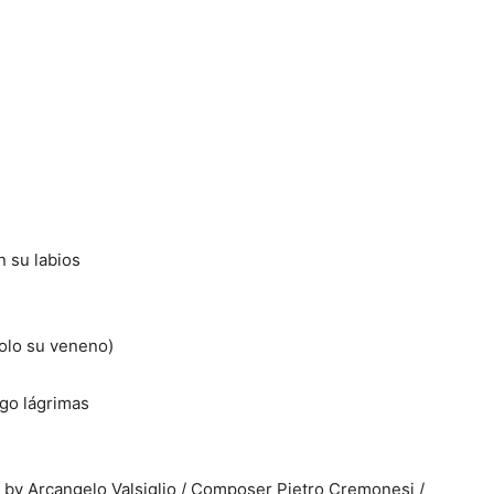
n su labios
olo su veneno)
ngo lágrimas
by Arcangelo Valsiglio / Composer Pietro Cremonesi /