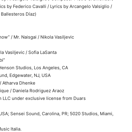
s by Federico Cavalli / Lyrics by Arcangelo Valsiglio /
 Ballesteros Díaz)
w” / Mr. Naisgai / Nikola Vasiljevic
a Vasiljevic / Sofia LaSanta
bi”
enson Studios, Los Angeles, CA
ound, Edgewater, NJ, USA
 / Atharva Dhenke
ique / Daniela Rodriguez Araoz
n LLC under exclusive license from Duars
 USA; Sensei Sound, Carolina, PR; 5020 Studios, Miami,
sic Italia.