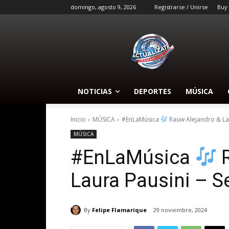
domingo, agosto 9, 2026
Registrarse / Unirse
Buy
NOTICIAS
DEPORTES
MÚSICA
Inicio
MÚSICA
#EnLaMúsica
Rauw Alejandro & Laur
MÚSICA
#EnLaMúsica
R
Laura Pausini – Se
By
Felipe Flamarique
29 noviembre, 2024