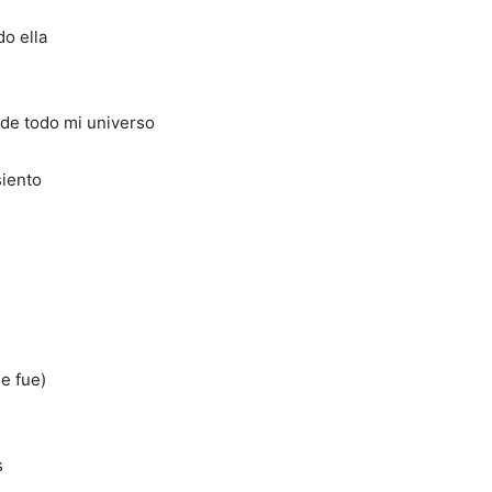
o ella
 de todo mi universo
siento
e fue)
s