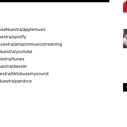
CosaNuestra/applemusic
estra/spotify
aNuestra/amazonmusicstreaming
aNuestra/youtube
estra/itunes
Nuestra/deezer
uestra/tiktokusemysound
aNuestra/pandora