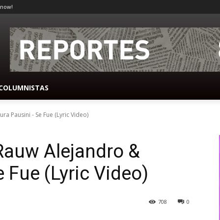
 now!
COLUMNISTAS
a Pausini - Se Fue (Lyric Video)
auw Alejandro &
 Fue (Lyric Video)
708
0