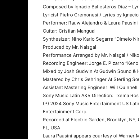
Composed by Ignacio Ballesteros Díaz – Lyric
Lyricist Pietro Cremonesi / Lyrics by Ignacio
Performer: Rauw Alejandro & Laura Pausini
Guitar: Cristian Mangual
Synthesizer: Nino Karlo Segarra “Dimelo Nino
Produced by Mr. Naisgai
Performance Arranged by Mr. Naisgai / Nikol
Recording Engineer: Jorge E. Pizarro “Keno
Mixed by Josh Gudwin At Gudwin Sound & H
Mastered by Chris Gehringer At Sterling S
Assistant Mastering Engineer: Will Quinnell
Sony Music Latin A&R Direction: Txema Ros
(P) 2024 Sony Music Entertainment US Lati
Entertainment Corp.
Recorded at Electric Garden, Brooklyn, NY,
FL, USA
Laura Pausini appears courtesy of Warner Mu