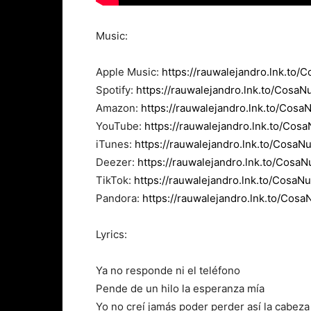
Music:
Apple Music:
https://rauwalejandro.lnk.to/
Spotify:
https://rauwalejandro.lnk.to/CosaNu
Amazon:
https://rauwalejandro.lnk.to/Cos
YouTube:
https://rauwalejandro.lnk.to/Cos
iTunes:
https://rauwalejandro.lnk.to/CosaNu
Deezer:
https://rauwalejandro.lnk.to/Cosa
TikTok:
https://rauwalejandro.lnk.to/CosaN
Pandora:
https://rauwalejandro.lnk.to/Cos
Lyrics:
Ya no responde ni el teléfono
Pende de un hilo la esperanza mía
Yo no creí jamás poder perder así la cabeza