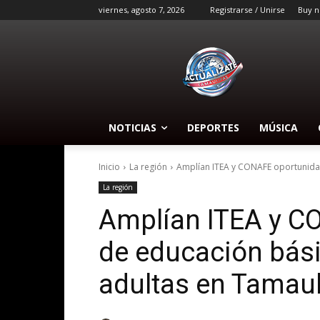
viernes, agosto 7, 2026
Registrarse / Unirse
Buy n
NOTICIAS
DEPORTES
MÚSICA
Inicio
La región
Amplían ITEA y CONAFE oportunidad
La región
Amplían ITEA y C
de educación bás
adultas en Tamau