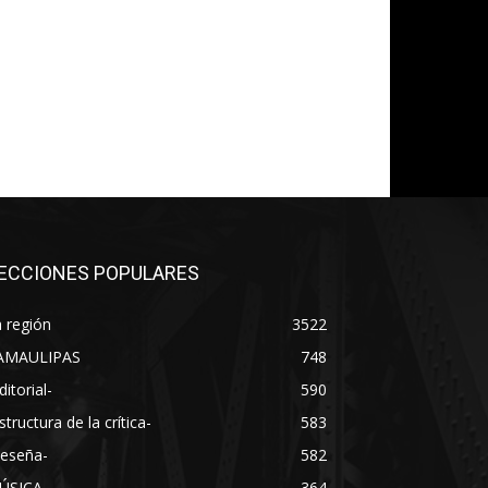
ECCIONES POPULARES
 región
3522
AMAULIPAS
748
ditorial-
590
structura de la crítica-
583
Reseña-
582
ÚSICA
364