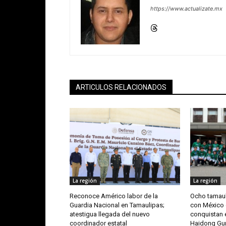
https://www.actualizate.mx
ARTICULOS RELACIONADOS
La región
La región
Reconoce Américo labor de la
Ocho tamaul
Guardia Nacional en Tamaulipas;
con México 
atestigua llegada del nuevo
conquistan e
coordinador estatal
Haidong G