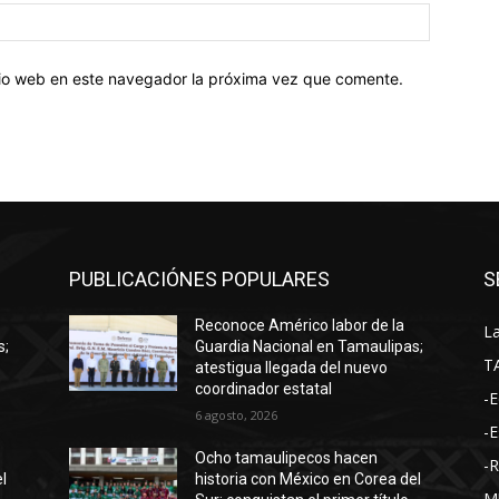
Sitio
web:
itio web en este navegador la próxima vez que comente.
PUBLICACIÓNES POPULARES
S
Reconoce Américo labor de la
La
s;
Guardia Nacional en Tamaulipas;
T
atestigua llegada del nuevo
coordinador estatal
-E
6 agosto, 2026
-E
Ocho tamaulipecos hacen
-
l
historia con México en Corea del
M