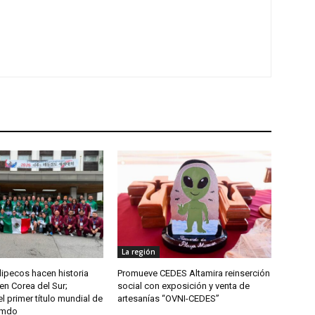
La región
ipecos hacen historia
Promueve CEDES Altamira reinserción
en Corea del Sur;
social con exposición y venta de
l primer título mundial de
artesanías “OVNI-CEDES”
umdo