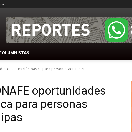
ow!
COLUMNISTAS
es de educación básica para personas adultas en...
ONAFE oportunidades
ica para personas
lipas