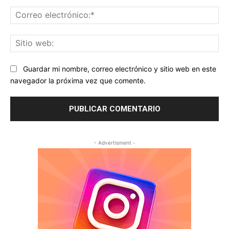
Co
ele
Sit
we
Guardar mi nombre, correo electrónico y sitio web en este
navegador la próxima vez que comente.
- Advertisment -