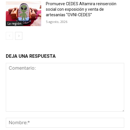
Promueve CEDES Altamira reinserción
social con exposición y venta de
artesanías “OVNI-CEDES”
5 agosto, 2026
La región
DEJA UNA RESPUESTA
Comentario:
No