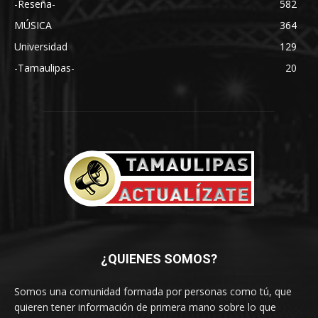
-Reseña-
582
MÚSICA
364
Universidad
129
-Tamaulipas-
20
¿QUIENES SOMOS?
Somos una comunidad formada por personas como tú, que
quieren tener información de primera mano sobre lo que